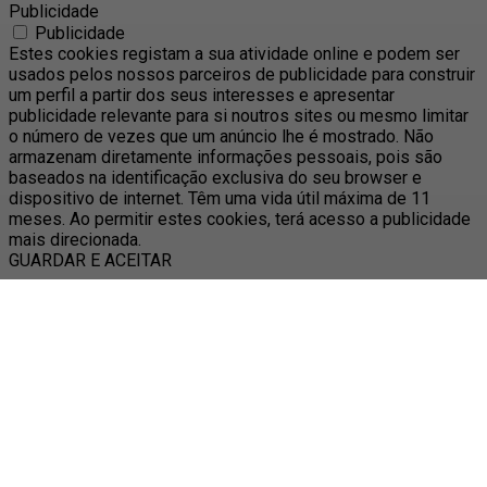
Publicidade
Publicidade
Estes cookies registam a sua atividade online e podem ser
usados pelos nossos parceiros de publicidade para construir
um perfil a partir dos seus interesses e apresentar
publicidade relevante para si noutros sites ou mesmo limitar
o número de vezes que um anúncio lhe é mostrado. Não
armazenam diretamente informações pessoais, pois são
baseados na identificação exclusiva do seu browser e
dispositivo de internet. Têm uma vida útil máxima de 11
meses. Ao permitir estes cookies, terá acesso a publicidade
mais direcionada.
GUARDAR E ACEITAR