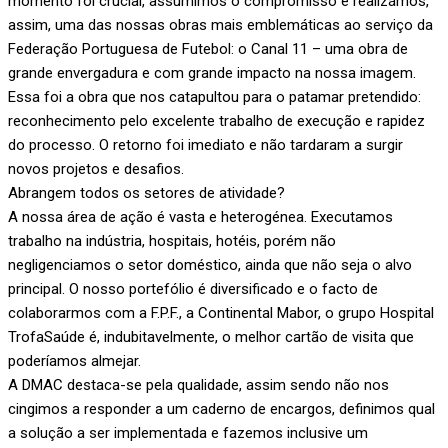
momento foi crucial, assumimos o compromisso e realizámos,
assim, uma das nossas obras mais emblemáticas ao serviço da
Federação Portuguesa de Futebol: o Canal 11 – uma obra de
grande envergadura e com grande impacto na nossa imagem.
Essa foi a obra que nos catapultou para o patamar pretendido:
reconhecimento pelo excelente trabalho de execução e rapidez
do processo. O retorno foi imediato e não tardaram a surgir
novos projetos e desafios.
Abrangem todos os setores de atividade?
A nossa área de ação é vasta e heterogénea. Executamos
trabalho na indústria, hospitais, hotéis, porém não
negligenciamos o setor doméstico, ainda que não seja o alvo
principal. O nosso portefólio é diversificado e o facto de
colaborarmos com a F.P.F., a Continental Mabor, o grupo Hospital
TrofaSaúde é, indubitavelmente, o melhor cartão de visita que
poderíamos almejar.
A DMAC destaca-se pela qualidade, assim sendo não nos
cingimos a responder a um caderno de encargos, definimos qual
a solução a ser implementada e fazemos inclusive um