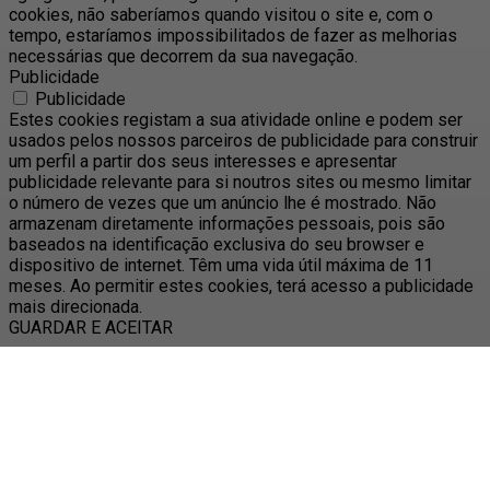
cookies, não saberíamos quando visitou o site e, com o
tempo, estaríamos impossibilitados de fazer as melhorias
necessárias que decorrem da sua navegação.
Publicidade
Publicidade
Estes cookies registam a sua atividade online e podem ser
usados pelos nossos parceiros de publicidade para construir
um perfil a partir dos seus interesses e apresentar
publicidade relevante para si noutros sites ou mesmo limitar
o número de vezes que um anúncio lhe é mostrado. Não
armazenam diretamente informações pessoais, pois são
baseados na identificação exclusiva do seu browser e
dispositivo de internet. Têm uma vida útil máxima de 11
meses. Ao permitir estes cookies, terá acesso a publicidade
mais direcionada.
GUARDAR E ACEITAR