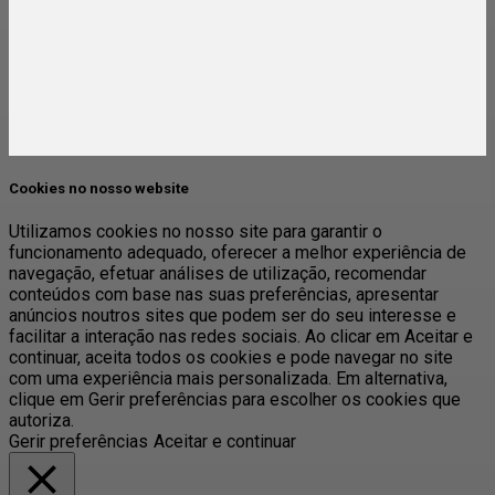
Cookies no nosso website
Utilizamos cookies no nosso site para garantir o
funcionamento adequado, oferecer a melhor experiência de
navegação, efetuar análises de utilização, recomendar
conteúdos com base nas suas preferências, apresentar
anúncios noutros sites que podem ser do seu interesse e
facilitar a interação nas redes sociais. Ao clicar em Aceitar e
continuar, aceita todos os cookies e pode navegar no site
com uma experiência mais personalizada. Em alternativa,
clique em Gerir preferências para escolher os cookies que
autoriza.
Gerir preferências
Aceitar e continuar