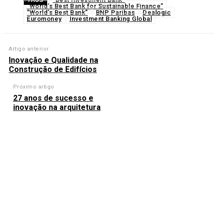
TAGS
“World’s Best Bank for Sustainable Finance”
“World’s Best Bank”
BNP Paribas
Dealogic
Euromoney
Investment Banking Global
Artigo anterior
Inovação e Qualidade na
Construção de Edifícios
Próximo artigo
27 anos de sucesso e
inovação na arquitetura