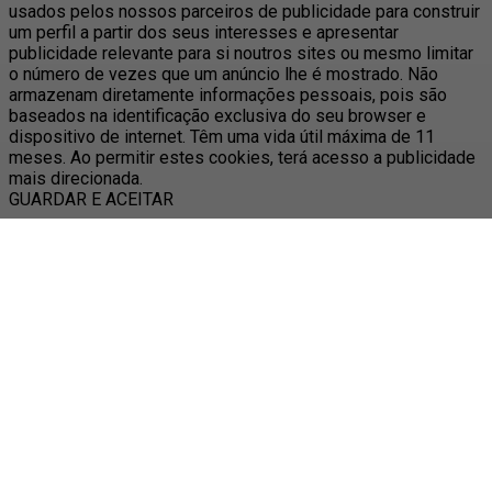
usados pelos nossos parceiros de publicidade para construir
um perfil a partir dos seus interesses e apresentar
publicidade relevante para si noutros sites ou mesmo limitar
o número de vezes que um anúncio lhe é mostrado. Não
armazenam diretamente informações pessoais, pois são
baseados na identificação exclusiva do seu browser e
dispositivo de internet. Têm uma vida útil máxima de 11
meses. Ao permitir estes cookies, terá acesso a publicidade
mais direcionada.
GUARDAR E ACEITAR