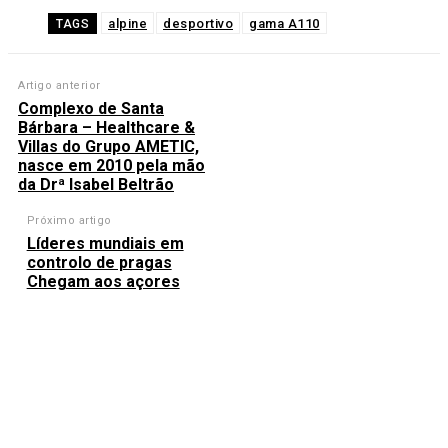
alpine
desportivo
gama A110
TAGS
Artigo anterior
Complexo de Santa
Bárbara – Healthcare &
Villas do Grupo AMETIC,
nasce em 2010 pela mão
da Drª Isabel Beltrão
Próximo artigo
Líderes mundiais em
controlo de pragas
Chegam aos açores