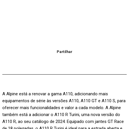
Partilhar
A Alpine está a renovar a gama A110, adicionando mais
equipamentos de série às versões A110, A110 GT e A110 S, para
oferecer mais funcionalidades e valor a cada modelo. A Alpine
também está a adicionar o A110 R Turini, uma nova versão do
A110 R, ao seu catálogo de 2024. Equipado com jantes GT Race
de 18 polegadas, o A110 R Turini é ideal para a estrada aberta e