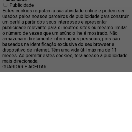
Publicidade
Estes cookies registam a sua atividade online e podem ser
usados pelos nossos parceiros de publicidade para construir
um perfil a partir dos seus interesses e apresentar
publicidade relevante para si noutros sites ou mesmo limitar
o número de vezes que um anúncio lhe é mostrado. Não
armazenam diretamente informações pessoais, pois são
baseados na identificação exclusiva do seu browser e
dispositivo de internet. Têm uma vida útil máxima de 11
meses. Ao permitir estes cookies, terá acesso a publicidade
mais direcionada.
GUARDAR E ACEITAR