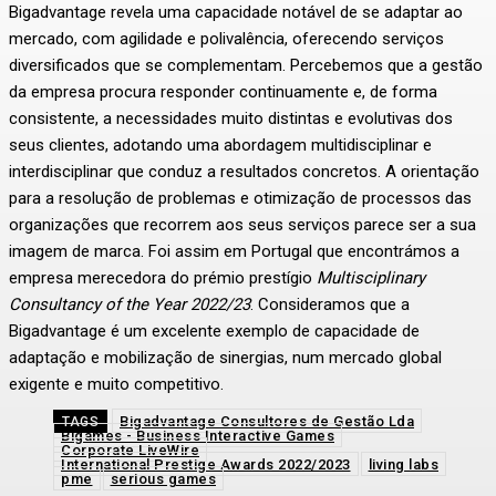
Bigadvantage revela uma capacidade notável de se adaptar ao
mercado, com agilidade e polivalência, oferecendo serviços
diversificados que se complementam. Percebemos que a gestão
da empresa procura responder continuamente e, de forma
consistente, a necessidades muito distintas e evolutivas dos
seus clientes, adotando uma abordagem multidisciplinar e
interdisciplinar que conduz a resultados concretos. A orientação
para a resolução de problemas e otimização de processos das
organizações que recorrem aos seus serviços parece ser a sua
imagem de marca. Foi assim em Portugal que encontrámos a
empresa merecedora do prémio prestígio
Multisciplinary
Consultancy of the Year 2022/23
. Consideramos que a
Bigadvantage é um excelente exemplo de capacidade de
adaptação e mobilização de sinergias, num mercado global
exigente e muito competitivo.
Bigadvantage Consultores de Gestão Lda
TAGS
Bigames - Business Interactive Games
Corporate LiveWire
International Prestige Awards 2022/2023
living labs
pme
serious games