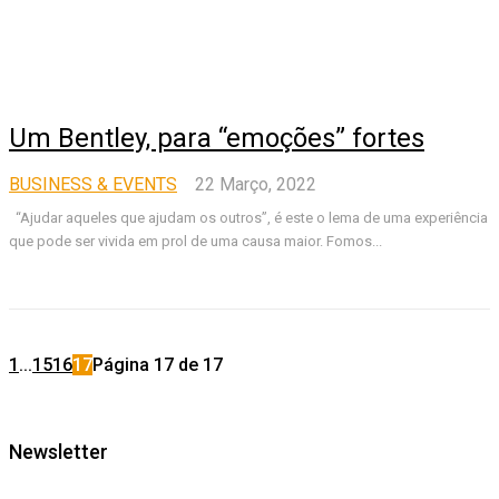
Um Bentley, para “emoções” fortes
BUSINESS & EVENTS
22 Março, 2022
“Ajudar aqueles que ajudam os outros”, é este o lema de uma experiência
que pode ser vivida em prol de uma causa maior. Fomos...
1
...
15
16
17
Página 17 de 17
Newsletter