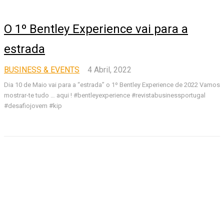
O 1º Bentley Experience vai para a
estrada
BUSINESS & EVENTS
4 Abril, 2022
Dia 10 de Maio vai para a “estrada” o 1º Bentley Experience de 2022 Vamos
mostrar-te tudo … aqui ! #bentleyexperience #revistabusinessportugal
#desafiojovem #kip