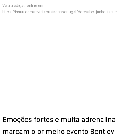
Veja a edição online em:
https://issuu.com/revistabusinessportugal/docs/rbp_junho_issue
Emoções fortes e muita adrenalina
marcam o primeiro evento Bentley